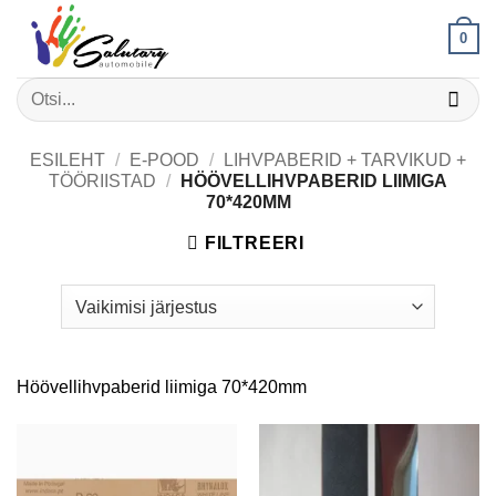
Skip
0
to
content
Otsi:
ESILEHT
/
E-POOD
/
LIHVPABERID + TARVIKUD +
TÖÖRIISTAD
/
HÖÖVELLIHVPABERID LIIMIGA
70*420MM
FILTREERI
Höövellihvpaberid liimiga 70*420mm